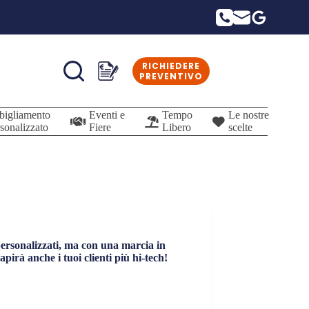
RICHIEDERE
Carrello
PREVENTIVO
bigliamento
Eventi e
Tempo
Le nostre
sonalizzato
Fiere
Libero
scelte
 personalizzati, ma con una marcia in
irà anche i tuoi clienti più hi-tech!