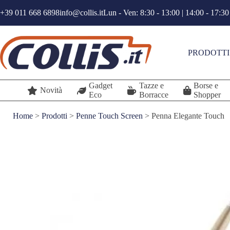
Salta
+39 011 668 6898
info@collis.it
Lun - Ven: 8:30 - 13:00 | 14:00 - 17:30
al
contenuto
PRODOTTI
Gadget
Tazze e
Borse e
Novità
Eco
Borracce
Shopper
Home
>
Prodotti
>
Penne Touch Screen
>
Penna Elegante Touch