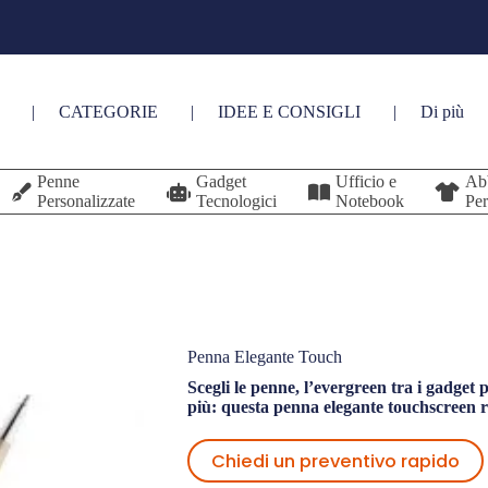
CATEGORIE
IDEE E CONSIGLI
Di più
Penne
Gadget
Ufficio e
Ab
Personalizzate
Tecnologici
Notebook
Per
Penna Elegante Touch
Scegli le penne, l’evergreen tra i gadget
più: questa penna elegante touchscreen rap
Chiedi un preventivo rapido