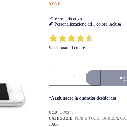
0,90
€
*Prezzo indicativo
Personalizzazione ad 1 colore inclusa
Selezionare il colore
Penna
Elegante
Agg
Touch
quantità
*Aggiungere la quantità desiderata
COD:
CO0245
CATEGORIE:
PENNE TOUCH SCREEN
,
GA
TAG: