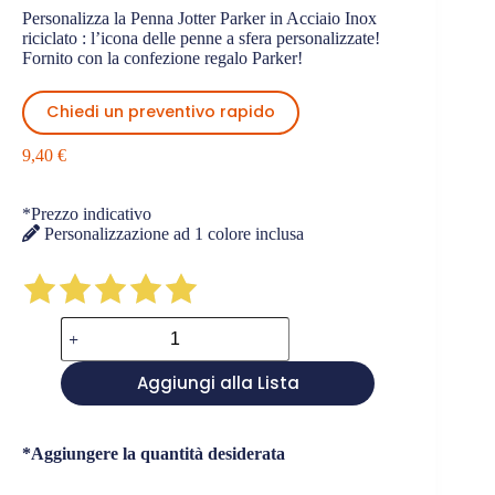
Personalizza la Penna Jotter Parker in Acciaio Inox
riciclato : l’icona delle penne a sfera personalizzate!
Fornito con la confezione regalo Parker!
Chiedi un preventivo rapido
9,40
€
*Prezzo indicativo
Personalizzazione ad 1 colore inclusa
Penne
a
Sfera
Aggiungi alla Lista
Parker
in
Acciaio
quantità
*Aggiungere la quantità desiderata