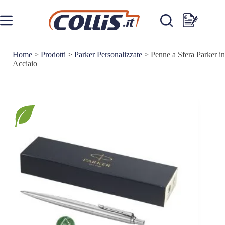
Salta
al
contenuto
Carrello
Home
>
Prodotti
>
Parker Personalizzate
>
Penne a Sfera Parker in
Acciaio