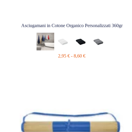
Asciugamani in Cotone Organico Personalizzati 360gr
Fascia
2,95
€
-
8,60
€
di
prezzo:
da
2,95 €
a
8,60 €