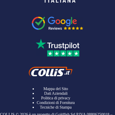
Mappa del Sito
Dati Aziendali
Politica di privacy
Condizioni di Fornitura
Tecniche di Stampa
COLLIS © 2026 è un progetto di Goldfish Srl P.IVA
08806250018
–