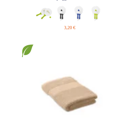
3,20
€