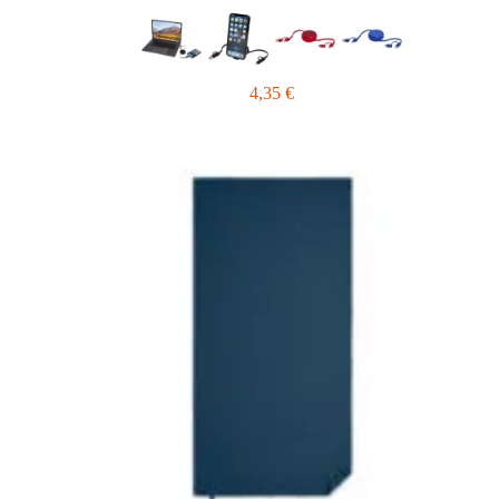
4,35
€