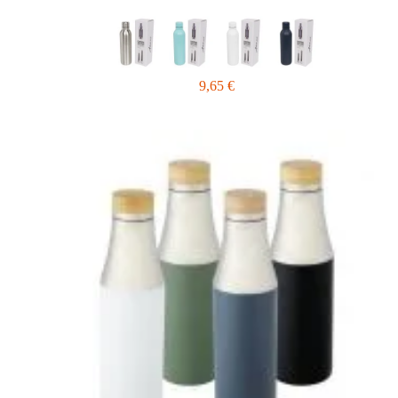
9,65
€