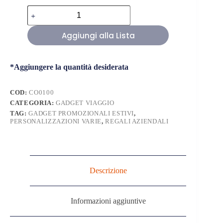
Kit
da
Viaggio
Aggiungi alla Lista
con
Logo
quantità
*Aggiungere la quantità desiderata
COD:
CO0100
CATEGORIA:
GADGET VIAGGIO
TAG:
GADGET PROMOZIONALI ESTIVI
,
PERSONALIZZAZIONI VARIE
,
REGALI AZIENDALI
Descrizione
Informazioni aggiuntive