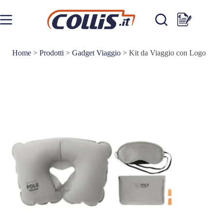
Salta
al
contenuto
Carrello
Home
>
Prodotti
>
Gadget Viaggio
>
Kit da Viaggio con Logo