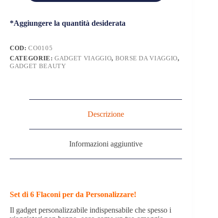
Viaggio
Personalizzato
*Aggiungere la quantità desiderata
quantità
COD:
CO0105
CATEGORIE:
GADGET VIAGGIO
,
BORSE DA VIAGGIO
,
GADGET BEAUTY
Descrizione
Informazioni aggiuntive
Set di 6 Flaconi per da Personalizzare!
Il gadget personalizzabile indispensabile che spesso i