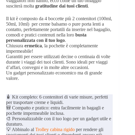
viaggiatori non hanno, ecco come un tuo omaggio
susciterà molta
gratitudine dai tuoi clienti
.
Il kit è composto da 4 boccette più 2 contenitori (100ml,
50ml, 10ml) per creme balsamo o pure porta lenti a
contatto, perfettamente portatili da inserire nel bagaglio,
comodi e pratici contenuti nella loro
busta
personalizzata con il tuo logo
.
Chiusura
ermetica
, la pochette è completamente
impermeabile!
Garantiti per essere utilizzati decine o centinaia di volte
durante i viaggi dei tuoi clienti. Sono ideali per viaggi
d’affari, convegni e in molte altre occasioni.
Un gadget personalizzato economico ma di grande
valore.
🧴 Kit completo: 6 contenitori di varie misure, perfetti
per trasportare creme e liquidi.
🎒 Compatto e pratico: entra facilmente in bagagli e
pochette impermeabile inclusa.
🎨 Personalizzabile con il tuo logo per un gadget utile e
duraturo.
💡 Abbinalo al
Trolley cabina rigido
per rendere gli
spostamenti dei tuoi clienti o dipendenti ancora più