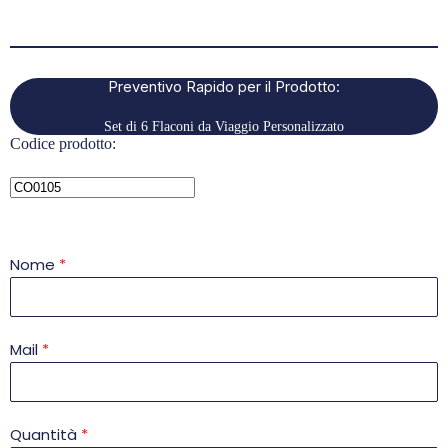
Preventivo Rapido per il Prodotto:
Set di 6 Flaconi da Viaggio Personalizzato
Codice prodotto:
Nome
*
Mail
*
Quantità
*