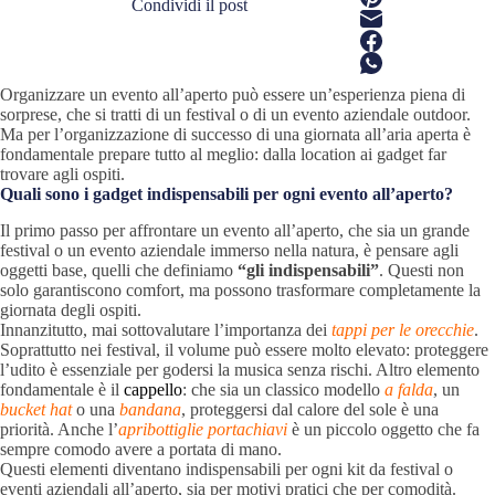
Condividi il post
Organizzare un evento all’aperto può essere un’esperienza piena di
sorprese, che si tratti di un festival o di un evento aziendale outdoor.
Ma per l’organizzazione di successo di una giornata all’aria aperta è
fondamentale prepare tutto al meglio: dalla
location
ai gadget far
trovare agli ospiti.
Quali sono i gadget indispensabili per ogni evento all’aperto?
Il primo passo per affrontare un evento all’aperto, che sia un grande
festival o un evento aziendale immerso nella natura, è pensare agli
oggetti base, quelli che definiamo
“gli indispensabili”
. Questi non
solo garantiscono comfort, ma possono trasformare completamente la
giornata degli ospiti.
Innanzitutto, mai sottovalutare l’importanza dei
tappi per le orecchie
.
Soprattutto nei festival, il volume può essere molto elevato: proteggere
l’udito è essenziale per godersi la musica senza rischi. Altro elemento
fondamentale è il
cappello
: che sia un classico modello
a
falda
, un
bucket hat
o una
bandana
, proteggersi dal calore del sole è una
priorità. Anche l’
apribottiglie portachiavi
è un piccolo oggetto che fa
sempre comodo avere a portata di mano.
Questi elementi diventano indispensabili per ogni kit da festival o
eventi aziendali all’aperto, sia per motivi pratici che per comodità.