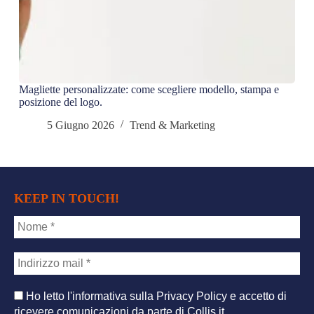
Magliette personalizzate: come scegliere modello, stampa e
22 m
posizione del logo.
e co
5 Giugno 2026
Trend & Marketing
KEEP IN TOUCH
!
Ho letto l'informativa sulla Privacy Policy e accetto di
ricevere comunicazioni da parte di Collis.it