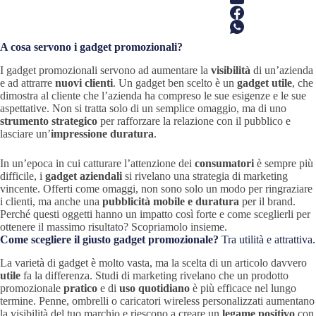
A cosa servono i gadget promozionali?
I gadget promozionali servono ad aumentare la
visibilità
di un’azienda
e ad attrarre
nuovi clienti
. Un gadget ben scelto è un
gadget utile
, che
dimostra al cliente che l’azienda ha compreso le sue esigenze e le sue
aspettative. Non si tratta solo di un semplice omaggio, ma di uno
strumento strategico
per rafforzare la relazione con il pubblico e
lasciare un’
impressione duratura
.
In un’epoca in cui catturare l’attenzione dei
consumatori
è sempre più
difficile, i
gadget aziendali
si rivelano una strategia di marketing
vincente. Offerti come omaggi, non sono solo un modo per ringraziare
i clienti, ma anche una
pubblicità mobile e duratura
per il brand.
Perché questi oggetti hanno un impatto così forte e come sceglierli per
ottenere il massimo risultato? Scopriamolo insieme.
Come scegliere il giusto gadget promozionale?
Tra utilità e attrattiva.
La varietà di gadget è molto vasta, ma la scelta di un articolo davvero
utile
fa la differenza. Studi di marketing rivelano che un prodotto
promozionale
pratico
e di
uso quotidiano
è più efficace nel lungo
termine. Penne, ombrelli o caricatori wireless personalizzati aumentano
la visibilità del tuo marchio e riescono a creare un
legame positivo
con