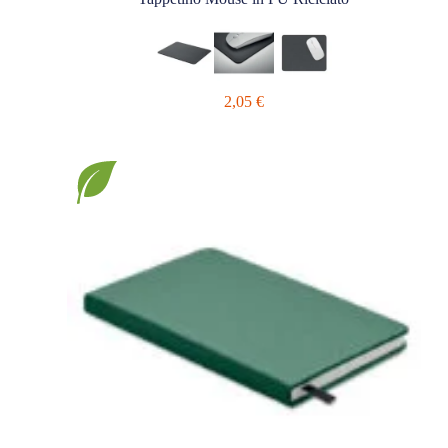
2,05
€