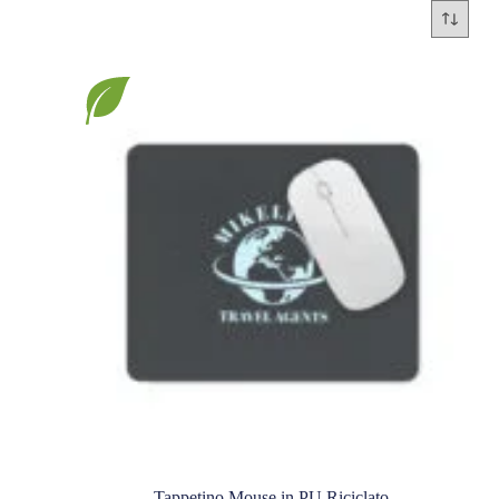
Tappetino Mouse in PU Riciclato