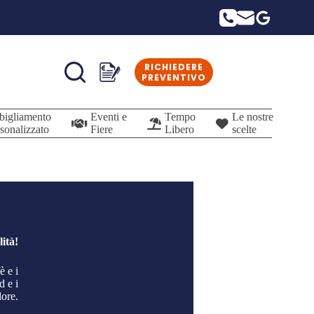
RICHIEDERE
Carrello
PREVENTIVO
bigliamento
Eventi e
Tempo
Le nostre
sonalizzato
Fiere
Libero
scelte
ità!
è e i
d e i
lore.