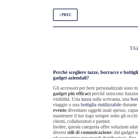
PREC
TA
Perché scegliere tazze, borracce e bottigl
gadget aziendali?
Gli accessori per bere personalizzati sono tra
gadget più efficaci
perché uniscono funzion
visibilità. Una
tazza
sulla scrivania, una
bor
viaggio o una
bottiglia riutilizzabile
durante
evento
diventano oggetti usati spesso, capac
mantenere il tuo logo sempre sotto gli occhi
clienti, collaboratori e partner.
Inoltre, questa categoria offre soluzioni adat
diversi
stili di comunicazione
: dal gadget 
ed economico per grandi distribuzioni, fino