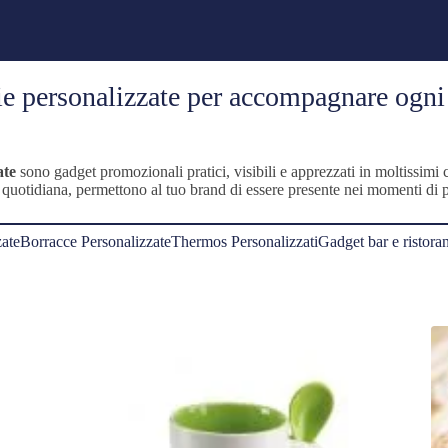
lie personalizzate per accompagnare ogn
ate
sono gadget promozionali pratici, visibili e apprezzati in moltissimi co
vita quotidiana, permettono al tuo brand di essere presente nei momenti d
ate
Borracce Personalizzate
Thermos Personalizzati
Gadget bar e ristoran
na
te