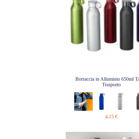
Borraccia in Alluminio 650ml T
Trasporto
4,15
€