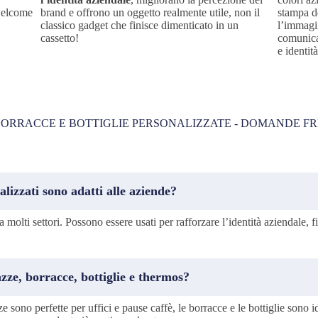
 welcome
brand e offrono un oggetto realmente utile, non il
stampa d
classico gadget che finisce dimenticato in un
l’immagi
cassetto!
comunica
e identità
BORRACCE E BOTTIGLIE PERSONALIZZATE - DOMANDE F
lizzati sono adatti alle aziende?
i a molti settori. Possono essere usati per rafforzare l’identità aziendale, f
tazze, borracce, bottiglie e thermos?
e sono perfette per uffici e pause caffè, le borracce e le bottiglie sono id