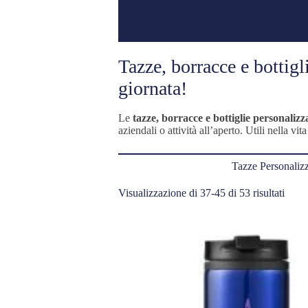
Tazze, borracce e bottig
giornata!
Le
tazze, borracce e bottiglie personalizz
aziendali o attività all’aperto. Utili nella 
Tazze Personalizz
Ordi
Visualizzazione di 37-45 di 53 risultati
in
base
al
più
recen