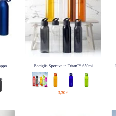
appo
Bottiglia Sportiva in Tritan™ 650ml
3,30
€