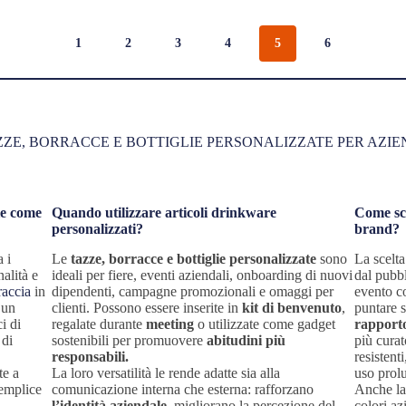
1
2
3
4
5
6
ZZE, BORRACCE E BOTTIGLIE PERSONALIZZATE PER AZIE
ie come
Quando utilizzare articoli drinkware
Come sce
personalizzati?
brand?
 i
Le
tazze, borracce e bottiglie personalizzate
sono
La scelta
alità e
ideali per fiere, eventi aziendali, onboarding di nuovi
dal pubbl
raccia
in
dipendenti, campagne promozionali e omaggi per
evento co
 un
clienti. Possono essere inserite in
kit di benvenuto
,
puntare s
i di
regalate durante
meeting
o utilizzate come gadget
rapporto
 di
sostenibili per promuovere
abitudini più
più curat
responsabili.
resistent
te a
La loro versatilità le rende adatte sia alla
uso prol
semplice
comunicazione interna che esterna: rafforzano
Anche l
l’identità aziendale
, migliorano la percezione del
colori az