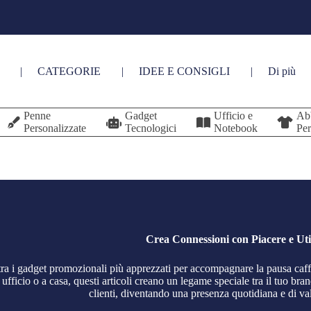
CATEGORIE
IDEE E CONSIGLI
Di più
Penne
Gadget
Ufficio e
Ab
Personalizzate
Tecnologici
Notebook
Per
Crea Connessioni con Piacere e Util
tra i gadget promozionali più apprezzati per accompagnare la pausa caff
ufficio o a casa, questi articoli creano un legame speciale tra il tuo bran
clienti, diventando una presenza quotidiana e di va