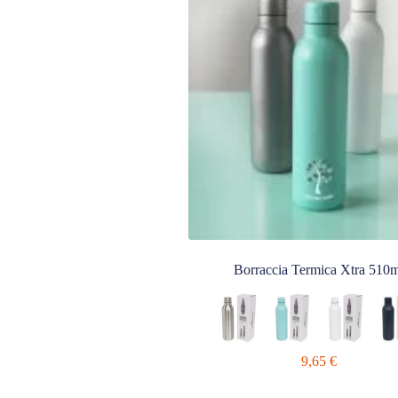
Borraccia Termica Xtra 510m
9,65
€