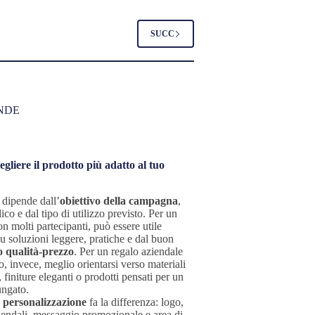
SUCC
NDE
gliere il prodotto più adatto al tuo
 dipende dall’
obiettivo della campagna
,
ico e dal tipo di utilizzo previsto. Per un
n molti partecipanti, può essere utile
u soluzioni leggere, pratiche e dal buon
 qualità-prezzo
. Per un regalo aziendale
o, invece, meglio orientarsi verso materiali
i, finiture eleganti o prodotti pensati per un
ungato.
a
personalizzazione
fa la differenza: logo,
iendali, messaggio promozionale e area di