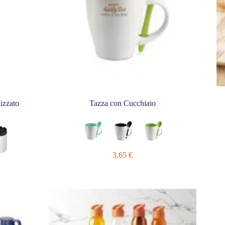
izzato
Tazza con Cucchiaio
3,65
€