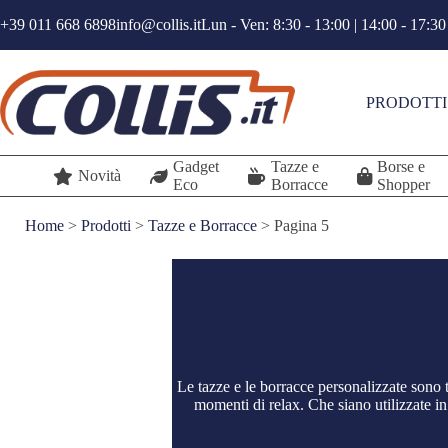
Salta
+39 011 668 6898
info@collis.it
Lun - Ven: 8:30 - 13:00 | 14:00 - 17:30
al
contenuto
PRODOTTI
Gadget
Tazze e
Borse e
Novità
Eco
Borracce
Shopper
Home
>
Prodotti
>
Tazze e Borracce
>
Pagina 5
Le tazze e le borracce personalizzate sono 
momenti di relax. Che siano utilizzate in 