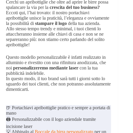
Cerchi un apribottiglie che oltre ad aprire le birre possa
spalancare la via per la
crescita del tuo business?
Eccoti qui, l’hai trovato: il nostro portachiavi
apribottiglie unisce la praticità, l’eleganza e ovviamente
la possibilità di
stampare il logo
della tua azienda.
Allo stesso tempo trendy e minimal, i tuoi clienti lo
attaccheranno insieme alle chiavi di casa e non se ne
separeranno più: non stiamo certo parlando del solito
apribottiglie!
Questo modello personalizzabile è infatti realizzato in
alluminio e rivestito con una rifinitura anodizzata, che
noi
personalizzeremo mediante laser
con la tua
pubblicità indelebile.
In questo modo, il tuo brand sarà tutti i giorni sotto lo
sguardo dei tuoi clienti, che non potranno assolutamente
dimenticarti.
🍺 Portachiavi apribottiglie pratico e sempre a portata di
mano
🖨️ Personalizzabile con il logo aziendale tramite
incisione laser
💡 Abbinalo al
Boccale da birra personalizzato
per un