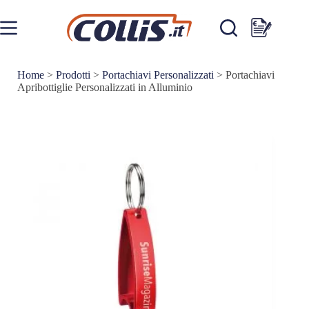
Salta
al
contenuto
Carrello
Home
>
Prodotti
>
Portachiavi Personalizzati
>
Portachiavi
Apribottiglie Personalizzati in Alluminio