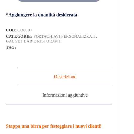
Alluminio
quantità
*Aggiungere la quantità desiderata
COD:
CO0007
CATEGORIE:
PORTACHIAVI PERSONALIZZATI
,
GADGET BAR E RISTORANTI
TAG:
Descrizione
Informazioni aggiuntive
Stappa una birra per festeggiare i nuovi clienti!