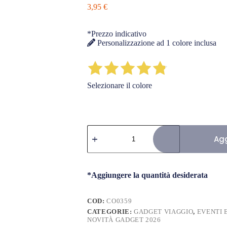
3,95
€
*Prezzo indicativo
Personalizzazione ad 1 colore inclusa
Selezionare il colore
Porta
carte
Agg
RFID
in
Alluminio
quantità
*Aggiungere la quantità desiderata
COD:
CO0359
CATEGORIE:
GADGET VIAGGIO
,
EVENTI 
NOVITÀ GADGET 2026