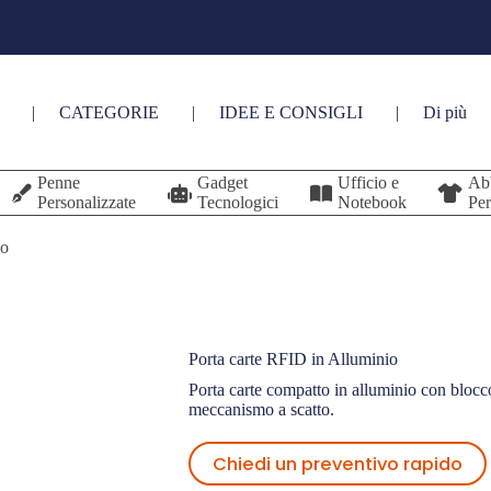
CATEGORIE
IDEE E CONSIGLI
Di più
Penne
Gadget
Ufficio e
Ab
Personalizzate
Tecnologici
Notebook
Per
io
Porta carte RFID in Alluminio
Porta carte compatto in alluminio con blocc
meccanismo a scatto.
Chiedi un preventivo rapido