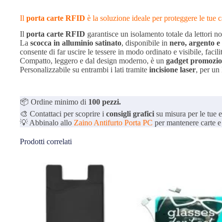
Il
porta carte RFID
è la soluzione ideale per proteggere le tue c
Il
porta
carte
RFID
garantisce un isolamento totale da lettori n
La
scocca in alluminio satinato
, disponibile in
nero, argento e
consente di far uscire le tessere in modo ordinato e visibile, facili
Compatto, leggero e dal design moderno, è un
gadget promoziona
Personalizzabile su entrambi i lati tramite
incisione laser
, per un
📦 Ordine minimo di
100 pezzi.
🎨 Contattaci per scoprire i
consigli grafici
su misura per le tue 
💡 Abbinalo allo
Zaino Antifurto Porta PC
per mantenere carte e 
Prodotti correlati