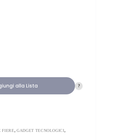
iungi alla Lista
?
E FIERE
,
GADGET TECNOLOGICI
,