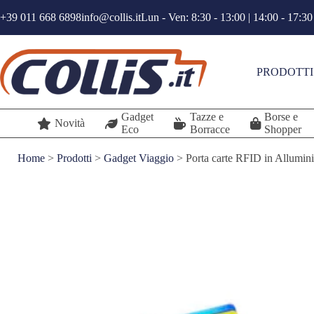
Salta
+39 011 668 6898
info@collis.it
Lun - Ven: 8:30 - 13:00 | 14:00 - 17:30
al
contenuto
PRODOTTI
Gadget
Tazze e
Borse e
Novità
Eco
Borracce
Shopper
Home
>
Prodotti
>
Gadget Viaggio
>
Porta carte RFID in Allumin