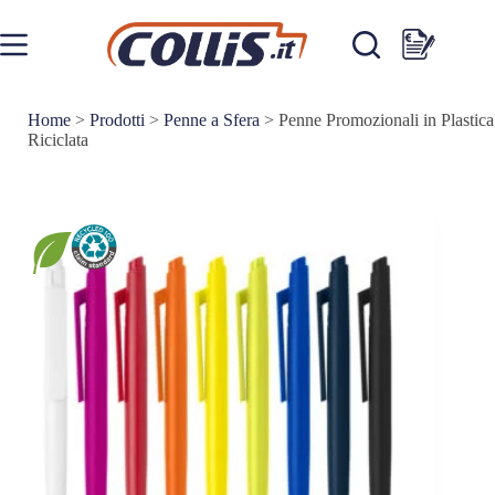
Salta
al
contenuto
Carrello
Home
>
Prodotti
>
Penne a Sfera
>
Penne Promozionali in Plastica
Riciclata