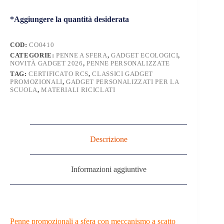
quantità
*Aggiungere la quantità desiderata
COD:
CO0410
CATEGORIE:
PENNE A SFERA
,
GADGET ECOLOGICI
,
NOVITÀ GADGET 2026
,
PENNE PERSONALIZZATE
TAG:
CERTIFICATO RCS
,
CLASSICI GADGET
PROMOZIONALI
,
GADGET PERSONALIZZATI PER LA
SCUOLA
,
MATERIALI RICICLATI
Descrizione
Informazioni aggiuntive
Penne promozionali a sfera con meccanismo a scatto