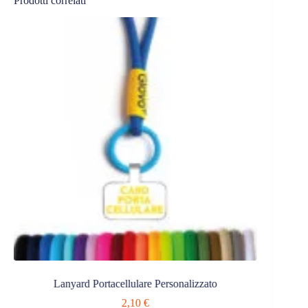
Prodotti correlati
Lanyard Portacellulare Personalizzato
Block
2,10
€