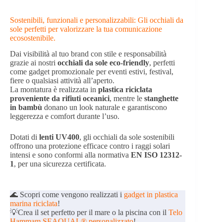
Sostenibili, funzionali e personalizzabili: Gli occhiali da
sole perfetti per valorizzare la tua comunicazione
ecosostenibile.
Dai visibilità al tuo brand con stile e responsabilità
grazie ai nostri
occhiali da sole eco-friendly
, perfetti
come gadget promozionale per eventi estivi, festival,
fiere o qualsiasi attività all’aperto.
La montatura è realizzata in
plastica riciclata
proveniente da rifiuti oceanici
, mentre le
stanghette
in bambù
donano un look naturale e garantiscono
leggerezza e comfort durante l’uso.
Dotati di
lenti UV400
, gli occhiali da sole sostenibili
offrono una protezione efficace contro i raggi solari
intensi e sono conformi alla normativa
EN ISO 12312-
1
, per una sicurezza certificata.
🌊 Scopri come vengono realizzati i
gadget in plastica
marina riciclata
!
💡Crea il set perfetto per il mare o la piscina con il
Telo
Hammam SEAQUAL® personalizzato
!