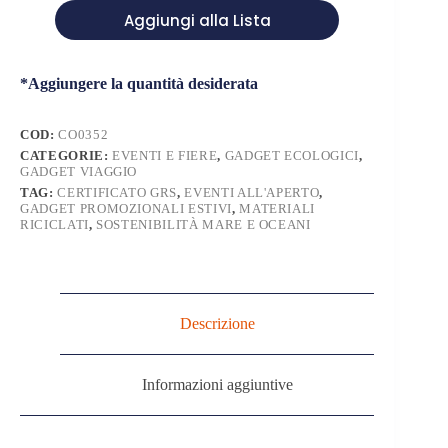
Sole
Aggiungi alla Lista
sostenibili
in
Bambù
e
*Aggiungere la quantità desiderata
Plastica
Destinata
all'Oceano
COD:
CO0352
quantità
CATEGORIE:
EVENTI E FIERE
,
GADGET ECOLOGICI
,
GADGET VIAGGIO
TAG:
CERTIFICATO GRS
,
EVENTI ALL'APERTO
,
GADGET PROMOZIONALI ESTIVI
,
MATERIALI
RICICLATI
,
SOSTENIBILITÀ MARE E OCEANI
Descrizione
Informazioni aggiuntive