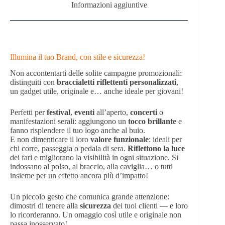
Informazioni aggiuntive
Illumina il tuo Brand, con stile e sicurezza!
Non accontentarti delle solite campagne promozionali:
distinguiti con
braccialetti riflettenti personalizzati
,
un gadget utile, originale e… anche ideale per giovani!
Perfetti per
festival
,
eventi
all’aperto,
concerti
o
manifestazioni serali: aggiungono un
tocco brillante
e
fanno risplendere il tuo logo anche al buio.
E non dimenticare il loro
valore funzionale
: ideali per
chi corre, passeggia o pedala di sera.
Riflettono la luce
dei fari e migliorano la visibilità in ogni situazione. Si
indossano al polso, al braccio, alla caviglia… o tutti
insieme per un effetto ancora più d’impatto!
Un piccolo gesto che comunica grande attenzione:
dimostri di tenere alla
sicurezza
dei tuoi clienti — e loro
lo ricorderanno. Un omaggio così utile e originale non
passa inosservato!