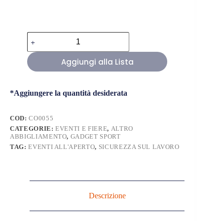
Braccialetti
Riflettenti
Personalizzati
Aggiungi alla Lista
quantità
*Aggiungere la quantità desiderata
COD:
CO0055
CATEGORIE:
EVENTI E FIERE
,
ALTRO
ABBIGLIAMENTO
,
GADGET SPORT
TAG:
EVENTI ALL'APERTO
,
SICUREZZA SUL LAVORO
Descrizione