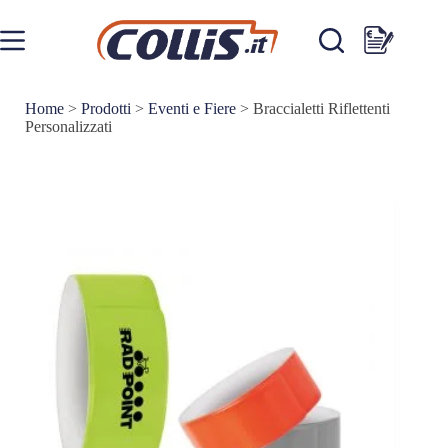
Salta
al
contenuto
Carrello
Home
>
Prodotti
>
Eventi e Fiere
>
Braccialetti Riflettenti
Personalizzati