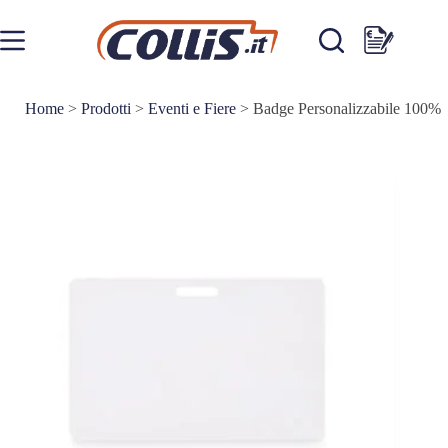
Salta
al
contenuto
Carrello
Home
>
Prodotti
>
Eventi e Fiere
>
Badge Personalizzabile 100%