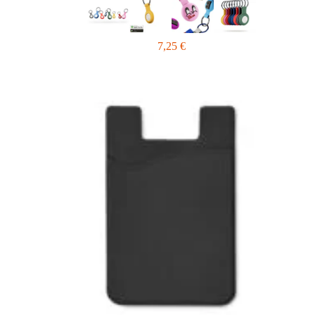
7,25
€