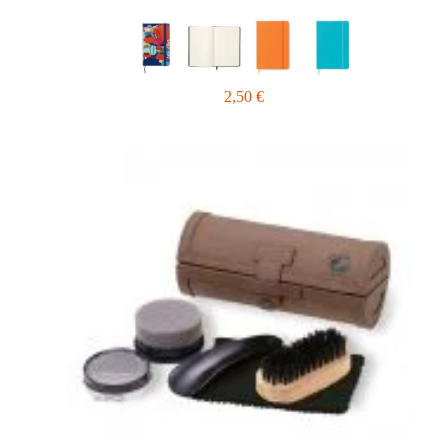
2,50
€