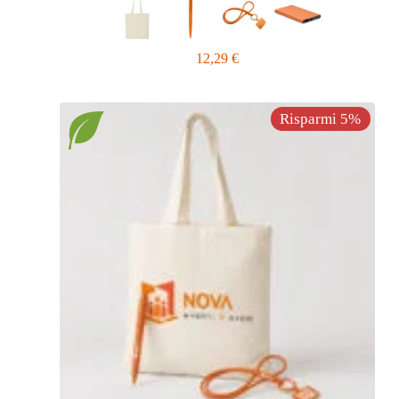
12,29
€
Risparmi 5%