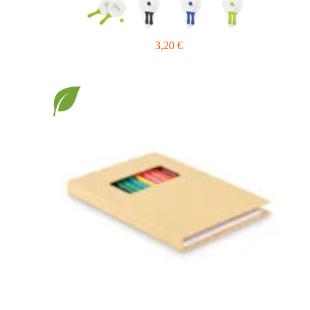
3,20
€