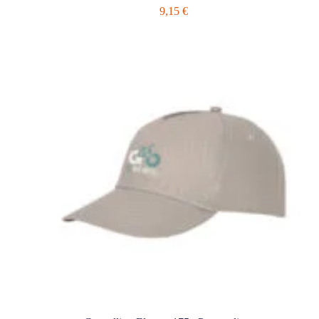
9,15
€