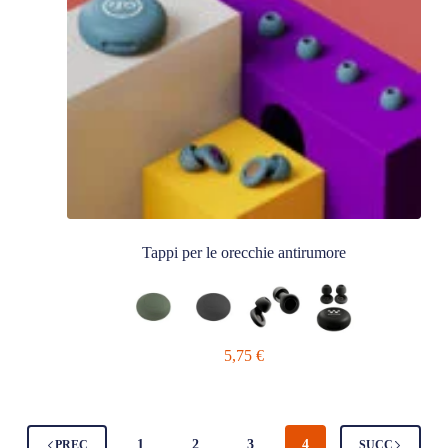
Tappi per le orecchie antirumore
5,75
€
1
2
3
4
PREC
SUCC