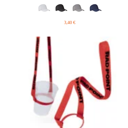
3,40
€