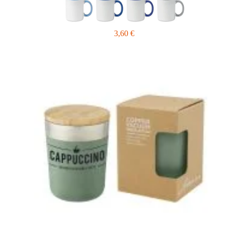
3,60
€