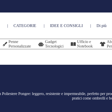
CATEGORIE
IDEE E CONSIGLI
Di più
Penne
Gadget
Ufficio e
Ab
Personalizzate
Tecnologici
Notebook
Per
 Poliestere Pongee: leggero, resistente e impermeabile, perfetto per pro
pratici come ombrelli e b