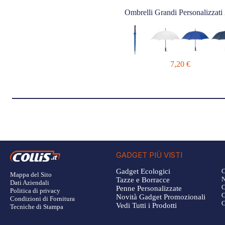
Ombrelli Grandi Personalizzati
7,20
€
GADGET PIÙ VISTI
Gadget Ecologici
Mappa del Sito
Tazze e Borracce
Dati Aziendali
Penne Personalizzate
Politica di privacy
Novità Gadget Promozionali
Condizioni di Fornitura
Vedi Tutti i Prodotti
Tecniche di Stampa