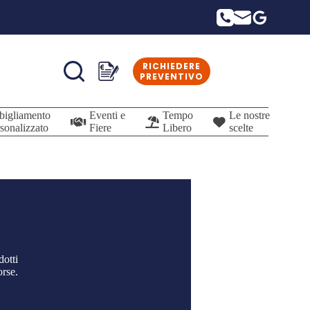
RICHIEDERE
Carrello
PREVENTIVO
bigliamento
Eventi e
Tempo
Le nostre
sonalizzato
Fiere
Libero
scelte
dotti
orse.