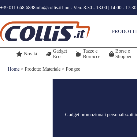
Salta
+39 011 668 6898
info@collis.it
Lun - Ven: 8:30 - 13:00 | 14:00 - 17:30
al
contenuto
PRODOTTI
Gadget
Tazze e
Borse e
Novità
Eco
Borracce
Shopper
Home
>
Prodotto Materiale
>
Pongee
Gadget promozionali personalizzati in